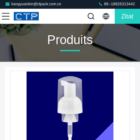
liangyuanbin@ctpack.com.cn
86--18826313442
Zitat
Produits