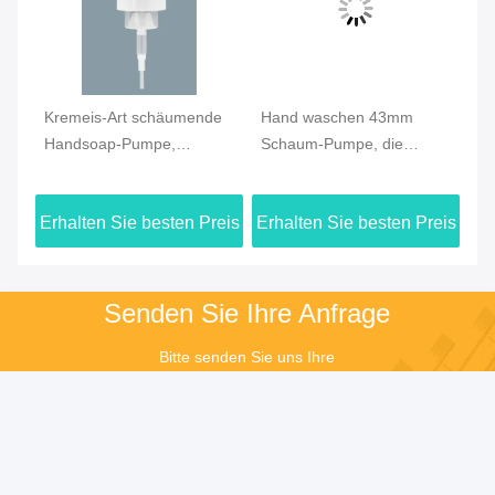
Kremeis-Art schäumende
Hand waschen 43mm
Pl
m-
Handsoap-Pumpe,
Schaum-Pumpe, die
Pu
Art
dekorative Seifen-Pumpe
glatter Effekt 0.8Cc
ch
für PET Flasche
flüssigen Flaschen-
P
eis
Erhalten Sie besten Preis
Erhalten Sie besten Preis
Er
Gebrauch ausgab
Senden Sie Ihre Anfrage
Bitte senden Sie uns Ihre 
Anfrage und wir werden 
Ihnen so schnell wie 
möglich antworten.