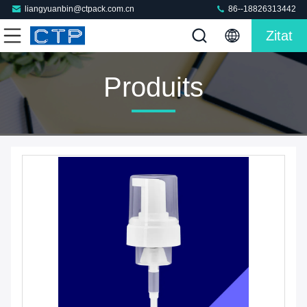
liangyuanbin@ctpack.com.cn
86--18826313442
Zitat
Produits