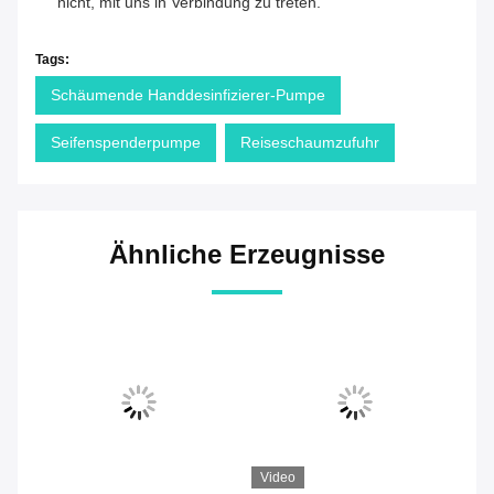
nicht, mit uns in Verbindung zu treten.
Tags:
Schäumende Handdesinfizierer-Pumpe
Seifenspenderpumpe
Reiseschaumzufuhr
Ähnliche Erzeugnisse
Video
Vi