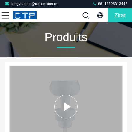
liangyuanbin@ctpack.com.cn
86--18826313442
Zitat
Produits