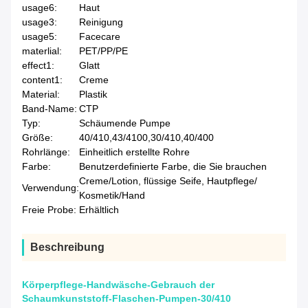
usage6:
Haut
usage3:
Reinigung
usage5:
Facecare
materlial:
PET/PP/PE
effect1:
Glatt
content1:
Creme
Material:
Plastik
Band-Name:
CTP
Typ:
Schäumende Pumpe
Größe:
40/410,43/4100,30/410,40/400
Rohrlänge:
Einheitlich erstellte Rohre
Farbe:
Benutzerdefinierte Farbe, die Sie brauchen
Creme/Lotion, flüssige Seife, Hautpflege/
Verwendung:
Kosmetik/Hand
Freie Probe:
Erhältlich
Beschreibung
Körperpflege-Handwäsche-Gebrauch der
Schaumkunststoff-Flaschen-Pumpen-30/410