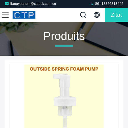
liangyuanbin@ctpack.com.cn
86--18826313442
Zitat
Produits