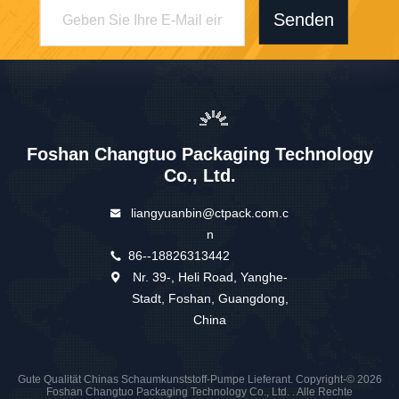
Senden
Foshan Changtuo Packaging Technology
Co., Ltd.
liangyuanbin@ctpack.com.c
n
86--18826313442
Nr. 39-, Heli Road, Yanghe-
Stadt, Foshan, Guangdong,
China
Gute Qualität Chinas Schaumkunststoff-Pumpe Lieferant. Copyright-© 2026
Foshan Changtuo Packaging Technology Co., Ltd. . Alle Rechte