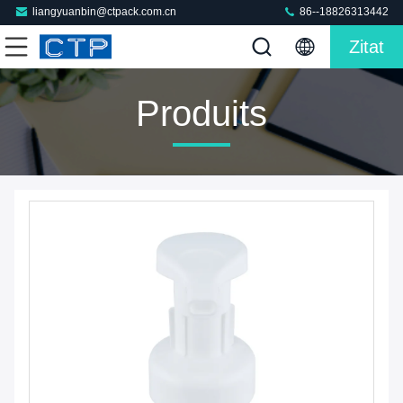
liangyuanbin@ctpack.com.cn
86--18826313442
Zitat
Produits