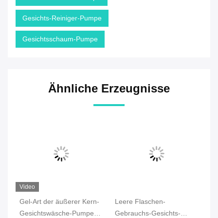
Gesichts-Reiniger-Pumpe
Gesichtsschaum-Pumpe
Ähnliche Erzeugnisse
n-
Leere Flaschen-
Schäumende Art
P
n-
Gebrauchs-Gesichts-
Gesichtsbehandlung
Pl