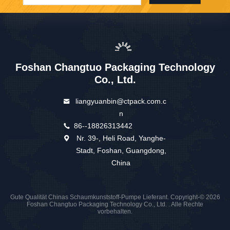
Foshan Changtuo Packaging Technology
Co., Ltd.
liangyuanbin@ctpack.com.c
n
86--18826313442
Nr. 39-, Heli Road, Yanghe-
Stadt, Foshan, Guangdong,
China
Gute Qualität Chinas Schaumkunststoff-Pumpe Lieferant. Copyright-© 2026
Foshan Changtuo Packaging Technology Co., Ltd. . Alle Rechte
vorbehalten.