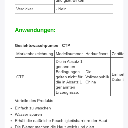
und glatt wirken
Verdicker
- Nein.
Anwendungen:
Gesichtswaschpumpe - CTP
Markenbezeichnung
Modellnummer
Herkunftsort
Zertifizi
Die in Absatz 1
genannten
Bedingungen
Die
Einheitli
CTP
gelten nicht für
Volksrepublik
Datenba
die in Absatz 1
China
genannten
Erzeugnisse.
Vorteile des Produkts:
Einfach zu waschen
Wasser sparen
Erhält die natürliche Feuchtigkeitsbarriere der Haut
Die Blätter machen die Haut weich und glatt