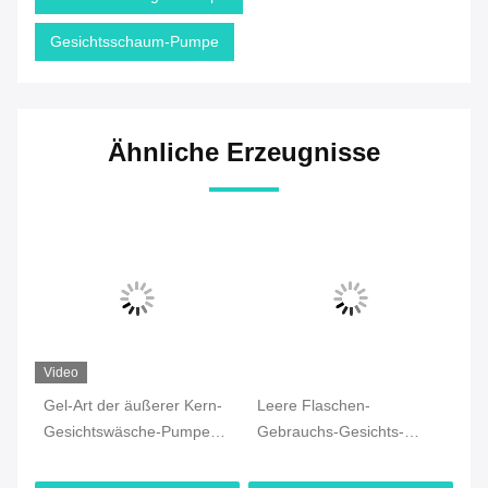
Gesichtsschaum-Pumpe
Ähnliche Erzeugnisse
Video
Gel-Art der äußerer Kern-
Leere Flaschen-
Sc
Gesichtswäsche-Pumpen-
Gebrauchs-Gesichts-
Ge
Zufuhr-40/410 für Flasche
Reiniger-Pumpe, Pumpen-
wa
280ML
Zufuhr Skincare 100ml
Pu