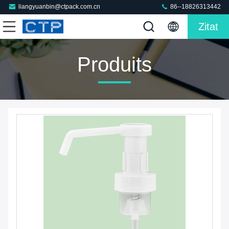
liangyuanbin@ctpack.com.cn
86--18826313442
Zitat
Produits