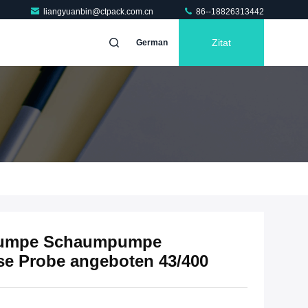
liangyuanbin@ctpack.com.cn
86--18826313442
Zitat
German
mpumpe Schaumpumpe
e Probe angeboten 43/400