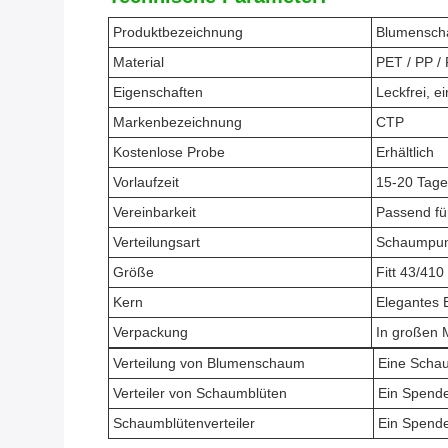
Produktbezeichnung
Blumensc
Material
PET / PP /
Eigenschaften
Leckfrei, e
Markenbezeichnung
CTP
Kostenlose Probe
Erhältlich
Vorlaufzeit
15-20 Tage
Vereinbarkeit
Passend f
Verteilungsart
Schaumpu
Größe
Fitt 43/410
Kern
Elegantes 
Verpackung
In großen
Verteilung von Blumenschaum
Eine Schau
Verteiler von Schaumblüten
Ein Spende
Schaumblütenverteiler
Ein Spende