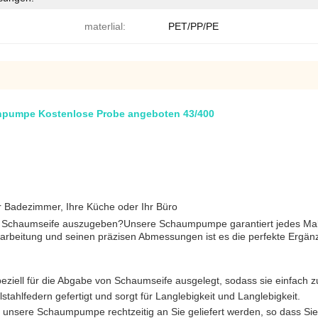
materlial:
PET/PP/PE
pumpe Kostenlose Probe angeboten 43/400
 Badezimmer, Ihre Küche oder Ihr Büro
Art, Schaumseife auszugeben?Unsere Schaumpumpe garantiert jedes Mal 
erarbeitung und seinen präzisen Abmessungen ist es die perfekte Er
iell für die Abgabe von Schaumseife ausgelegt, sodass sie einfach zu 
hlfedern gefertigt und sorgt für Langlebigkeit und Langlebigkeit.
n unsere Schaumpumpe rechtzeitig an Sie geliefert werden, so dass Sie 