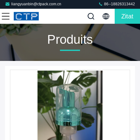
liangyuanbin@ctpack.com.cn
86--18826313442
Zitat
Produits