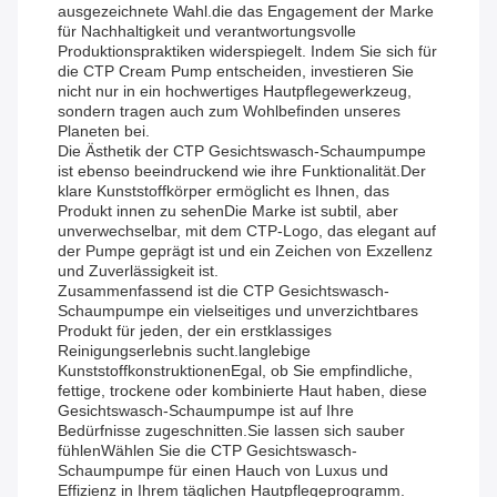
ausgezeichnete Wahl.die das Engagement der Marke
für Nachhaltigkeit und verantwortungsvolle
Produktionspraktiken widerspiegelt. Indem Sie sich für
die CTP Cream Pump entscheiden, investieren Sie
nicht nur in ein hochwertiges Hautpflegewerkzeug,
sondern tragen auch zum Wohlbefinden unseres
Planeten bei.
Die Ästhetik der CTP Gesichtswasch-Schaumpumpe
ist ebenso beeindruckend wie ihre Funktionalität.Der
klare Kunststoffkörper ermöglicht es Ihnen, das
Produkt innen zu sehenDie Marke ist subtil, aber
unverwechselbar, mit dem CTP-Logo, das elegant auf
der Pumpe geprägt ist und ein Zeichen von Exzellenz
und Zuverlässigkeit ist.
Zusammenfassend ist die CTP Gesichtswasch-
Schaumpumpe ein vielseitiges und unverzichtbares
Produkt für jeden, der ein erstklassiges
Reinigungserlebnis sucht.langlebige
KunststoffkonstruktionenEgal, ob Sie empfindliche,
fettige, trockene oder kombinierte Haut haben, diese
Gesichtswasch-Schaumpumpe ist auf Ihre
Bedürfnisse zugeschnitten.Sie lassen sich sauber
fühlenWählen Sie die CTP Gesichtswasch-
Schaumpumpe für einen Hauch von Luxus und
Effizienz in Ihrem täglichen Hautpflegeprogramm.