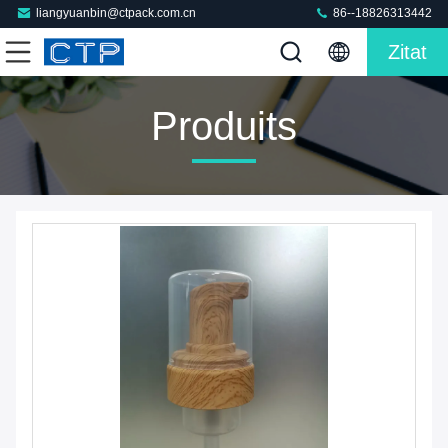
liangyuanbin@ctpack.com.cn
86--18826313442
Zitat
Produits