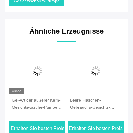
Gesichtsschaum-Pumpe
Ähnliche Erzeugnisse
Video
Gel-Art der äußerer Kern-
Leere Flaschen-
Schäume
Gesichtswäsche-Pumpen-
Gebrauchs-Gesichts-
Gesichts
Zufuhr-40/410 für Flasche
Reiniger-Pumpe, Pumpen-
waschen 
280ML
Zufuhr Skincare 100ml
Pumpen-4
rhalten Sie besten Preis
Erhalten Sie besten Preis
Erhalten
Verschlu