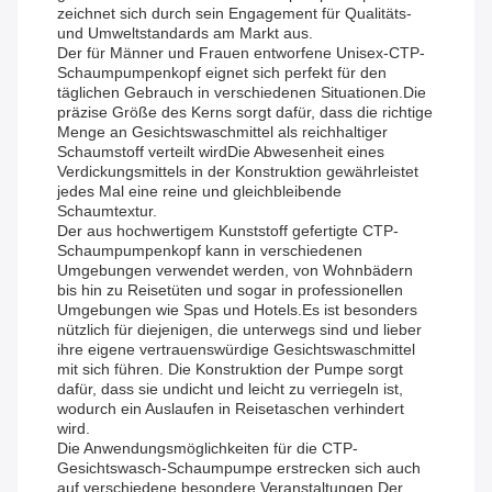
zeichnet sich durch sein Engagement für Qualitäts-
und Umweltstandards am Markt aus.
Der für Männer und Frauen entworfene Unisex-CTP-
Schaumpumpenkopf eignet sich perfekt für den
täglichen Gebrauch in verschiedenen Situationen.Die
präzise Größe des Kerns sorgt dafür, dass die richtige
Menge an Gesichtswaschmittel als reichhaltiger
Schaumstoff verteilt wirdDie Abwesenheit eines
Verdickungsmittels in der Konstruktion gewährleistet
jedes Mal eine reine und gleichbleibende
Schaumtextur.
Der aus hochwertigem Kunststoff gefertigte CTP-
Schaumpumpenkopf kann in verschiedenen
Umgebungen verwendet werden, von Wohnbädern
bis hin zu Reisetüten und sogar in professionellen
Umgebungen wie Spas und Hotels.Es ist besonders
nützlich für diejenigen, die unterwegs sind und lieber
ihre eigene vertrauenswürdige Gesichtswaschmittel
mit sich führen. Die Konstruktion der Pumpe sorgt
dafür, dass sie undicht und leicht zu verriegeln ist,
wodurch ein Auslaufen in Reisetaschen verhindert
wird.
Die Anwendungsmöglichkeiten für die CTP-
Gesichtswasch-Schaumpumpe erstrecken sich auch
auf verschiedene besondere Veranstaltungen.Der