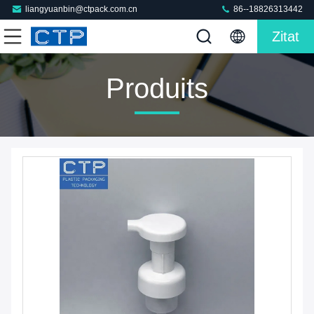
liangyuanbin@ctpack.com.cn
86--18826313442
Zitat
Produits