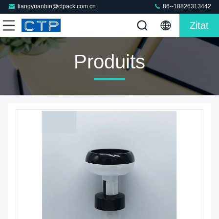
liangyuanbin@ctpack.com.cn
86--18826313442
Zitat
Produits