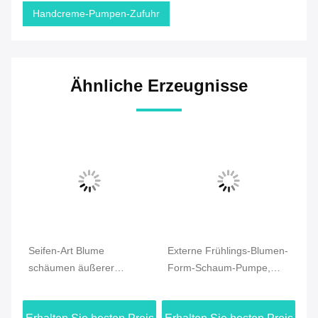
Handcreme-Pumpen-Zufuhr
Ähnliche Erzeugnisse
-
Seifen-Art Blume
Externe Frühlings-Blumen-
Kö
schäumen äußerer
Form-Schaum-Pumpe,
Pu
Frühlings-
Handcreme-Pumpen-
Se
wiederverwendbares
Zufuhr 40mm
au