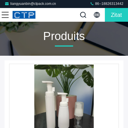
liangyuanbin@ctpack.com.cn
86--18826313442
Zitat
Produits