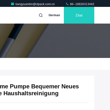
liangyuanbin@ctpack.com.cn
86--18826313442
Zitat
German
reme Pumpe Bequemer Neues
ie Haushaltsreinigung