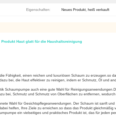
Eigenschaften:
Neues Produkt, heiß verkauft
rodukt Haut glatt für die Haushaltsreinigung
 die Fähigkeit, einen reichen und luxuriösen Schaum zu erzeugen.so da
u bei, die Haut effektiver zu reinigen, indem er Schmutz, Öl und and
stik Schaumpumpe auch eine gute Wahl für Reinigungsanwendungen.Di
dazu bei, Schmutz und Schmutz von Oberflächen zu entfernen, wodurch s
nete Wahl für Gesichtspflegeanwendungen. Der Schaum ist sanft und nich
i helfen, Ihre Ziele zu erreichen.so dass das Produkt gleichmäßig v
pumpe ein vielseitiges und praktisches Produkt ist, das für jeden per