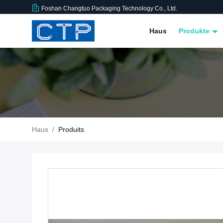
Foshan Changtuo Packaging Technology Co., Ltd.
Haus
Produkte
Haus
/
Produits