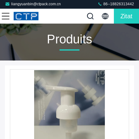
liangyuanbin@ctpack.com.cn
86--18826313442
Zitat
Produits