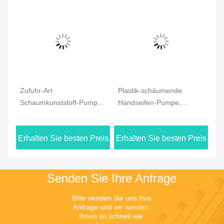
Zufuhr-Art
Plastik-schäumende
Mi
Schaumkunststoff-Pumpe,
Handseifen-Pumpe,
Fo
die Hautpflege des Ertrag-
Schaum-Zufuhr-Pumpe für
43
m
0.8Cc säubert
Hautpflege
eis
Erhalten Sie besten Preis
Erhalten Sie besten Preis
Er
Senden Sie Ihre Anfrage
Bitte senden Sie uns Ihre 
Anfrage und wir werden 
Ihnen so schnell wie 