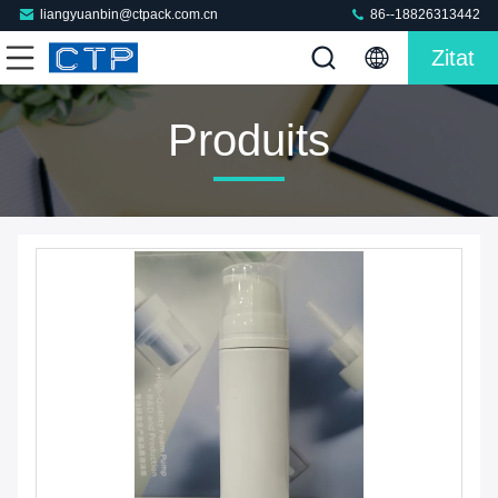
liangyuanbin@ctpack.com.cn
86--18826313442
Zitat
Produits