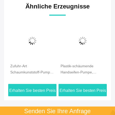
Ähnliche Erzeugnisse
Zufuhr-Art
Plastik-schäumende
Mi
Schaumkunststoff-Pumpe,
Handseifen-Pumpe,
Fo
die Hautpflege des Ertrag-
Schaum-Zufuhr-Pumpe für
43
m
0.8Cc säubert
Hautpflege
eis
Erhalten Sie besten Preis
Erhalten Sie besten Preis
Er
Senden Sie Ihre Anfrage