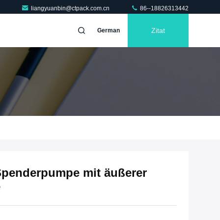
liangyuanbin@ctpack.com.cn
86--18826313442
Zitat
German
Spenderpumpe mit äußerer
e