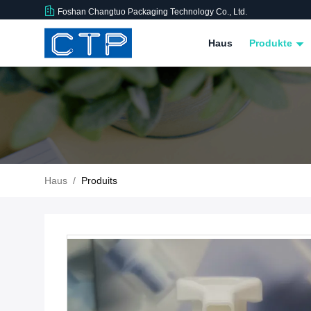
Foshan Changtuo Packaging Technology Co., Ltd.
Haus
Produkte
Haus
/
Produits