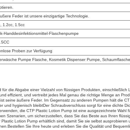
tieren.
ußere Feder ist unsere einzigartige Technologie.
, 1.2cc, 1.5cc
tik-Handdesinfektionsmittel-Flaschenpumpe
1.5CC
enlose Proben zur Verfügung
erwäsche Pumpe Flasche, Kosmetik Dispenser Pumpe, Schaumflasch
 für die Abgabe einer Vielzahl von flüssigen Produkten, einschließlich
nd effizient, und vertreibt jedes Mal genau die richtige Menge an Prod
s ist seine äußere Feder. Im Gegensatz zu anderen Pumpen hält die CT
ber und hygienisch bleibtDer Schraubverschluss sorgt für eine dichte D
 verwenden, die CTP Plastic Lotion Pump ist eine ausgezeichnete Wah
pen Szenarien, um sicherzustellen, dass Sie das Beste aus Ihren flüss
Plastic Lotion Pump erhältlich sind, damit Sie sie selbst ausprobier
n.Bestellen Sie Ihre heute und erleben Sie die Qualität und Bequemlic