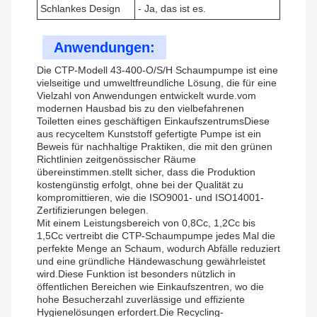
Schlankes Design
- Ja, das ist es.
Anwendungen:
Die CTP-Modell 43-400-O/S/H Schaumpumpe ist eine
vielseitige und umweltfreundliche Lösung, die für eine
Vielzahl von Anwendungen entwickelt wurde.vom
modernen Hausbad bis zu den vielbefahrenen
Toiletten eines geschäftigen EinkaufszentrumsDiese
aus recyceltem Kunststoff gefertigte Pumpe ist ein
Beweis für nachhaltige Praktiken, die mit den grünen
Richtlinien zeitgenössischer Räume
übereinstimmen.stellt sicher, dass die Produktion
kostengünstig erfolgt, ohne bei der Qualität zu
kompromittieren, wie die ISO9001- und ISO14001-
Zertifizierungen belegen.
Mit einem Leistungsbereich von 0,8Cc, 1,2Cc bis
1,5Cc vertreibt die CTP-Schaumpumpe jedes Mal die
perfekte Menge an Schaum, wodurch Abfälle reduziert
und eine gründliche Händewaschung gewährleistet
wird.Diese Funktion ist besonders nützlich in
öffentlichen Bereichen wie Einkaufszentren, wo die
hohe Besucherzahl zuverlässige und effiziente
Hygienelösungen erfordert.Die Recycling-