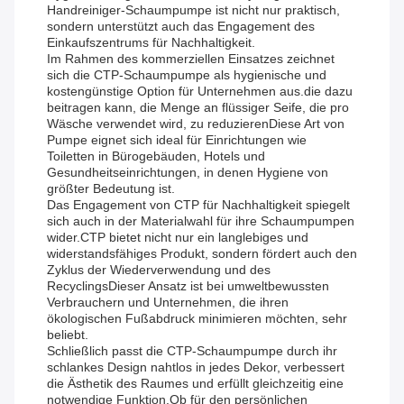
Handreiniger-Schaumpumpe ist nicht nur praktisch,
sondern unterstützt auch das Engagement des
Einkaufszentrums für Nachhaltigkeit.
Im Rahmen des kommerziellen Einsatzes zeichnet
sich die CTP-Schaumpumpe als hygienische und
kostengünstige Option für Unternehmen aus.die dazu
beitragen kann, die Menge an flüssiger Seife, die pro
Wäsche verwendet wird, zu reduzierenDiese Art von
Pumpe eignet sich ideal für Einrichtungen wie
Toiletten in Bürogebäuden, Hotels und
Gesundheitseinrichtungen, in denen Hygiene von
größter Bedeutung ist.
Das Engagement von CTP für Nachhaltigkeit spiegelt
sich auch in der Materialwahl für ihre Schaumpumpen
wider.CTP bietet nicht nur ein langlebiges und
widerstandsfähiges Produkt, sondern fördert auch den
Zyklus der Wiederverwendung und des
RecyclingsDieser Ansatz ist bei umweltbewussten
Verbrauchern und Unternehmen, die ihren
ökologischen Fußabdruck minimieren möchten, sehr
beliebt.
Schließlich passt die CTP-Schaumpumpe durch ihr
schlankes Design nahtlos in jedes Dekor, verbessert
die Ästhetik des Raumes und erfüllt gleichzeitig eine
notwendige Funktion.Ob für den persönlichen