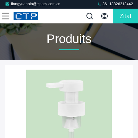
liangyuanbin@ctpack.com.cn
86--18826313442
Zitat
Produits