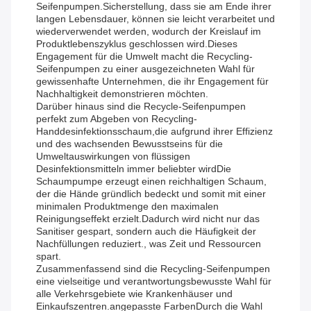
Seifenpumpen.Sicherstellung, dass sie am Ende ihrer
langen Lebensdauer, können sie leicht verarbeitet und
wiederverwendet werden, wodurch der Kreislauf im
Produktlebenszyklus geschlossen wird.Dieses
Engagement für die Umwelt macht die Recycling-
Seifenpumpen zu einer ausgezeichneten Wahl für
gewissenhafte Unternehmen, die ihr Engagement für
Nachhaltigkeit demonstrieren möchten.
Darüber hinaus sind die Recycle-Seifenpumpen
perfekt zum Abgeben von Recycling-
Handdesinfektionsschaum,die aufgrund ihrer Effizienz
und des wachsenden Bewusstseins für die
Umweltauswirkungen von flüssigen
Desinfektionsmitteln immer beliebter wirdDie
Schaumpumpe erzeugt einen reichhaltigen Schaum,
der die Hände gründlich bedeckt und somit mit einer
minimalen Produktmenge den maximalen
Reinigungseffekt erzielt.Dadurch wird nicht nur das
Sanitiser gespart, sondern auch die Häufigkeit der
Nachfüllungen reduziert., was Zeit und Ressourcen
spart.
Zusammenfassend sind die Recycling-Seifenpumpen
eine vielseitige und verantwortungsbewusste Wahl für
alle Verkehrsgebiete wie Krankenhäuser und
Einkaufszentren.angepasste FarbenDurch die Wahl