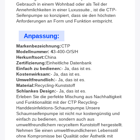
Gebrauch in einem Wohnbad oder als Teil der
Annehmlichkeiten in einer Luxussuite., ist die CTP-
Seifenpumpe so konzipiert, dass sie den höchsten
Anforderungen an Form und Funktion entspricht.
Anpassung:
Markenbezeichnung:
CTP
Modellnummer: 4
3
-400-O/S/H
Herkunftsort:
China
Zertifizierung:
Einheitliche Datenbank
Einfach zu bedienen:
- Ja, das ist es.
Kostenwirksam:
- Ja, das ist es.
Umweltfreundlich:
- Ja, das ist es.
Material:
Recycling-Kunststoff
Schlankes Design:
- Ja, das ist es.
Erleben Sie die perfekte Mischung aus Nachhaltigkeit
und Funktionalität mit der CTP Recycling-
Handdesinfektions-Schaumpumpe.Unsere
Schaumseifenpumpe ist nicht nur kostengünstig und
einfach zu bedienen, sondern auch aus
umweltfreundlichem recyceltem Kunststoff hergestellt.
Nehmen Sie einen umweltfreundlicheren Lebensstil
ohne Kompromisse bei Qualität oder Ästhetik mit