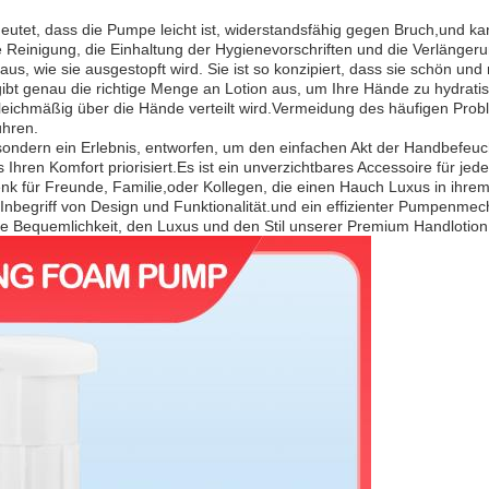
eutet, dass die Pumpe leicht ist, widerstandsfähig gegen Bruch,und k
 Reinigung, die Einhaltung der Hygienevorschriften und die Verlänger
us, wie sie ausgestopft wird. Sie ist so konzipiert, dass sie schön un
gibt genau die richtige Menge an Lotion aus, um Ihre Hände zu hydrat
gleichmäßig über die Hände verteilt wird.Vermeidung des häufigen Pr
hren.
sondern ein Erlebnis, entworfen, um den einfachen Akt der Handbefeu
 Ihren Komfort priorisiert.Es ist ein unverzichtbares Accessoire für j
k für Freunde, Familie,oder Kollegen, die einen Hauch Luxus in ihrem 
egriff von Design und Funktionalität.und ein effizienter Pumpenmecha
e Bequemlichkeit, den Luxus und den Stil unserer Premium Handlotio