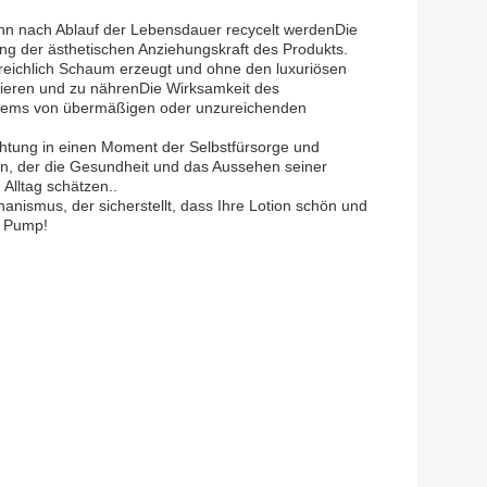
ann nach Ablauf der Lebensdauer recycelt werdenDie
ung der ästhetischen Anziehungskraft des Produkts.
d reichlich Schaum erzeugt und ohne den luxuriösen
isieren und zu nährenDie Wirksamkeit des
oblems von übermäßigen oder unzureichenden
chtung in einen Moment der Selbstfürsorge und
eden, der die Gesundheit und das Aussehen seiner
Alltag schätzen..
nismus, der sicherstellt, dass Ihre Lotion schön und
n Pump!