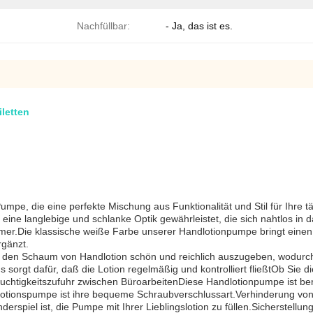
Nachfüllbar:
- Ja, das ist es.
letten
e, die eine perfekte Mischung aus Funktionalität und Stil für Ihre tägl
eine langlebige und schlanke Optik gewährleistet, die sich nahtlos in 
mer.Die klassische weiße Farbe unserer Handlotionpumpe bringt einen
rgänzt.
, den Schaum von Handlotion schön und reichlich auszugeben, wodurch
 sorgt dafür, daß die Lotion regelmäßig und kontrolliert fließtOb Si
uchtigkeitszufuhr zwischen BüroarbeitenDiese Handlotionpumpe ist ber
otionspumpe ist ihre bequeme Schraubverschlussart.Verhinderung von
nderspiel ist, die Pumpe mit Ihrer Lieblingslotion zu füllen.Sicherstel