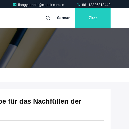
liangyuanbin@ctpack.com.cn
86--18826313442
Zitat
German
e für das Nachfüllen der