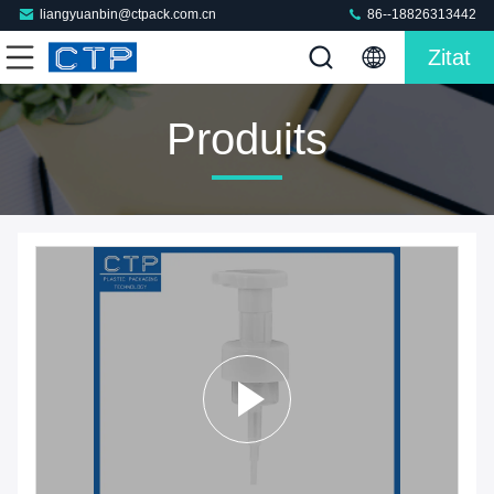
liangyuanbin@ctpack.com.cn
86--18826313442
Zitat
Produits