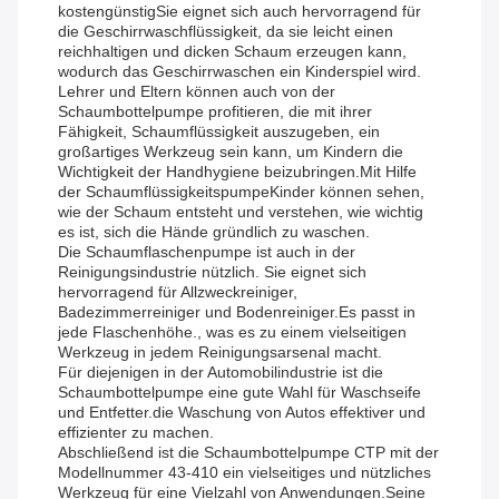
kostengünstigSie eignet sich auch hervorragend für
die Geschirrwaschflüssigkeit, da sie leicht einen
reichhaltigen und dicken Schaum erzeugen kann,
wodurch das Geschirrwaschen ein Kinderspiel wird.
Lehrer und Eltern können auch von der
Schaumbottelpumpe profitieren, die mit ihrer
Fähigkeit, Schaumflüssigkeit auszugeben, ein
großartiges Werkzeug sein kann, um Kindern die
Wichtigkeit der Handhygiene beizubringen.Mit Hilfe
der SchaumflüssigkeitspumpeKinder können sehen,
wie der Schaum entsteht und verstehen, wie wichtig
es ist, sich die Hände gründlich zu waschen.
Die Schaumflaschenpumpe ist auch in der
Reinigungsindustrie nützlich. Sie eignet sich
hervorragend für Allzweckreiniger,
Badezimmerreiniger und Bodenreiniger.Es passt in
jede Flaschenhöhe., was es zu einem vielseitigen
Werkzeug in jedem Reinigungsarsenal macht.
Für diejenigen in der Automobilindustrie ist die
Schaumbottelpumpe eine gute Wahl für Waschseife
und Entfetter.die Waschung von Autos effektiver und
effizienter zu machen.
Abschließend ist die Schaumbottelpumpe CTP mit der
Modellnummer 43-410 ein vielseitiges und nützliches
Werkzeug für eine Vielzahl von Anwendungen.Seine