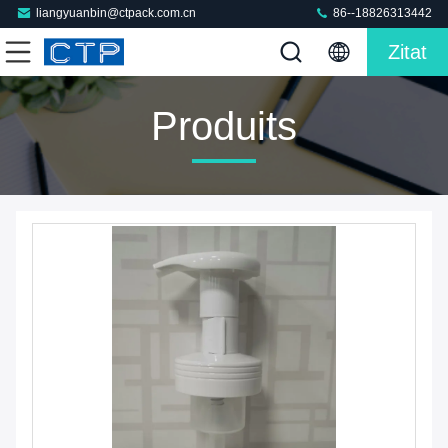
liangyuanbin@ctpack.com.cn
86--18826313442
Zitat
Produits