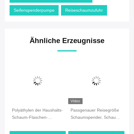
Seifenspenderpumpe
Reiseschaumzufuhr
Ähnliche Erzeugnisse
Video
Vi
ng
Polyäthylen der Haushalts-
Passgenauer Reisegröße
Mu
Schaum-Flaschen-
Schaumspender, Schaum-
Fl
Pumpen-43/410 für Reise-
Handdesinfektionspumpe
Ha
Flasche
42mm, 40mm, 30mm
mi