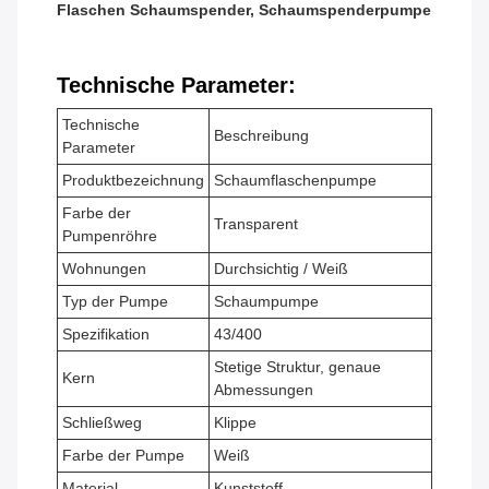
Flaschen Schaumspender, Schaumspenderpumpe
Technische Parameter:
Technische
Beschreibung
Parameter
Produktbezeichnung
Schaumflaschenpumpe
Farbe der
Transparent
Pumpenröhre
Wohnungen
Durchsichtig / Weiß
Typ der Pumpe
Schaumpumpe
Spezifikation
43/400
Stetige Struktur, genaue
Kern
Abmessungen
Schließweg
Klippe
Farbe der Pumpe
Weiß
Material
Kunststoff