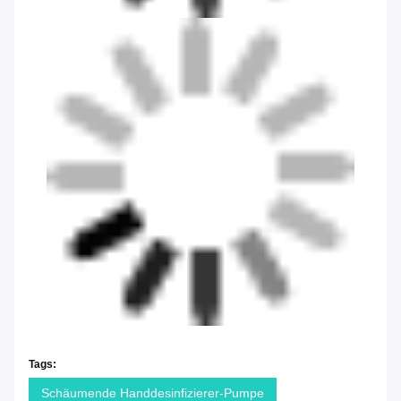
Tags:
Schäumende Handdesinfizierer-Pumpe