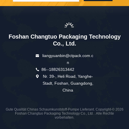
Foshan Changtuo Packaging Technology
Co., Ltd.
liangyuanbin@ctpack.com.c
n
86--18826313442
Nr. 39-, Heli Road, Yanghe-
Stadt, Foshan, Guangdong,
China
Gute Qualität Chinas Schaumkunststoff-Pumpe Lieferant. Copyright-© 2026
Foshan Changtuo Packaging Technology Co., Ltd. . Alle Rechte
vorbehalten.