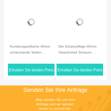
Kundenspezifische 40mm
Der Körperpflege-40mm
Ha
schäumende Seifen-
Gewohnheit Schaum-
re
Pumpe, Gesichts-
Pumpen-des Ersatz-
Se
uf
Spritzflasche-
40/410 für Flasche
Bl
eis
Erhalten Sie besten Preis
Erhalten Sie besten Preis
Er
Seifenspender-Pumpe
Zu
Senden Sie Ihre Anfrage
Bitte senden Sie uns Ihre 
Anfrage und wir werden 
Ihnen so schnell wie 