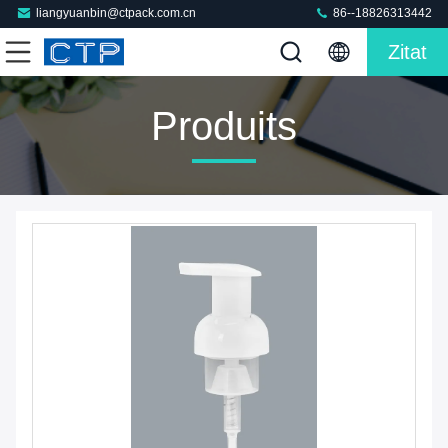
liangyuanbin@ctpack.com.cn
86--18826313442
Zitat
Produits