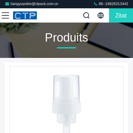
liangyuanbin@ctpack.com.cn
86--18826313442
Zitat
Produits