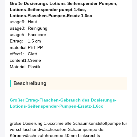
Große Dosierungs-Lotions-Seifenspender-Pumpen
,
Lotions-Seifenspender pumpt 1.6cc
,
Lotions-Flaschen-Pumpen-Ersatz 1.6cc
usage6:
Haut
usage3:
Reinigung
usage5:
Facecare
Ertrag:
1,5 cm
materlial:
PET PP.
effect1:
Glatt
content1:
Creme
Material:
Plastik
Beschreibung
Großer Ertrag-Flaschen-Gebrauch des Dosierungs-
Lotions-Seifenspender-Pumpen-Ersatz-1.6cc
große Dosierung 1.6cc/time alle Schaumkunststoffpumpe für
verschlusshandwäscheseifen-Schaumpumpe der
Körperwäschezufuhrpumpe 40mm Linksrechts