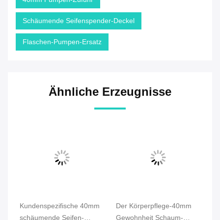
Schäumende Seifenspender-Deckel
Flaschen-Pumpen-Ersatz
Ähnliche Erzeugnisse
mm
Kundenspezifische 40mm
Der Körperpflege-40mm
Ha
e-
schäumende Seifen-
Gewohnheit Schaum-
re