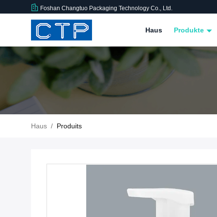
Foshan Changtuo Packaging Technology Co., Ltd.
Haus
Produkte
Haus
/
Produits