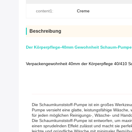
content1:
Creme
Beschreibung
Der Körperpflege-40mm Gewohnheit Schaum-Pumpen-
Verpackengewohnheit 40mm der Körperpflege 40/410
Die Schaumkunststoff-Pumpe ist ein großes Werkzeug 
Pumpe versieht eine glatte, leistungsfähige Wäsche, w
für jeden möglichen Reinigungs-, Wäsche- und Handc
Die Schaumkunststoff-Pumpe ist entworfen, um maximal
einen sprudelnden Effekt zulässt und macht sie perfe
leichte und gründliche Wäsche mit minimaler Bemühu