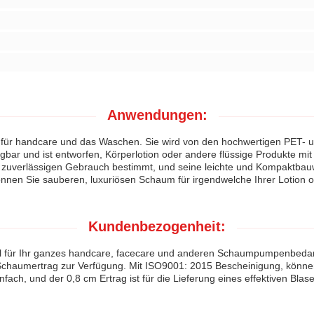
Anwendungen:
ür handcare und das Waschen. Sie wird von den hochwertigen PET- un
ügbar und ist entworfen, Körperlotion oder andere flüssige Produkte mi
d zuverlässigen Gebrauch bestimmt, und seine leichte und Kompaktbau
en Sie sauberen, luxuriösen Schaum für irgendwelche Ihrer Lotion od
Kundenbezogenheit:
hl für Ihr ganzes handcare, facecare und anderen Schaumpumpenbedar
 Schaumertrag zur Verfügung. Mit ISO9001: 2015 Bescheinigung, können 
infach, und der 0,8 cm Ertrag ist für die Lieferung eines effektiven Blase