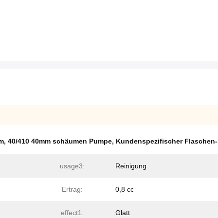
mm
,
40/410 40mm schäumen Pumpe
,
Kundenspezifischer Flaschen
usage3:
Reinigung
Ertrag:
0,8 cc
effect1:
Glatt