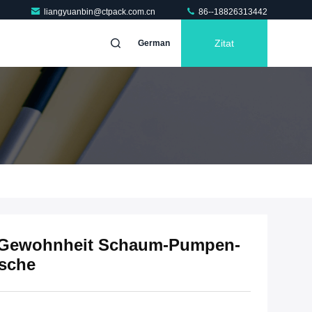
liangyuanbin@ctpack.com.cn
86--18826313442
Zitat
German
 Gewohnheit Schaum-Pumpen-
asche